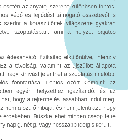
 esetén az anyatej szerepe különösen fontos,
mos védő és fejlődést támogató összetevőt is
 szerint a koraszülöttek világszerte gyakran
letve szoptatásban, ami a helyzet sajátos
 édesanyától fizikailag elkülönülve, intenzív
z a távolság, valamint az újszülött állapota
tt nagy kihívást jelenthet a szoptatás mielőbbi
s fenntartása. Fontos ezért kiemelni: az
tben egyéni helyzethez igazítandó, és az
ulhat, hogy a tejtermelés lassabban indul meg,
 nem a szülő hibája, és nem jelenti azt, hogy
érdekében. Büszke lehet minden csepp tejre
ny napig, hétig, vagy hosszabb ideig sikerült.