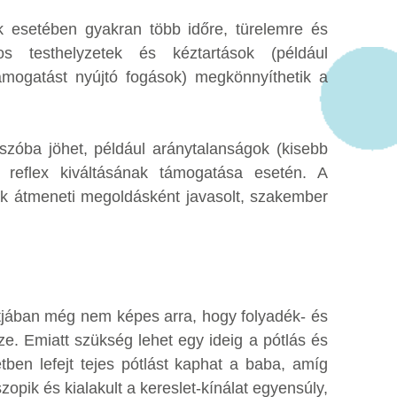
k esetében gyakran több időre, türelemre és
s testhelyzetek és kéztartások (például
s támogatást nyújtó fogások) megkönnyíthetik a
óba jöhet, például aránytalanságok (kisebb
reflex kiváltásának támogatása esetén. A
k átmeneti megoldásként javasolt, szakember
tjában még nem képes arra, hogy folyadék- és
e. Emiatt szükség lehet egy ideig a pótlás és
setben lefejt tejes pótlást kaphat a baba, amíg
opik és kialakult a kereslet-kínálat egyensúly,