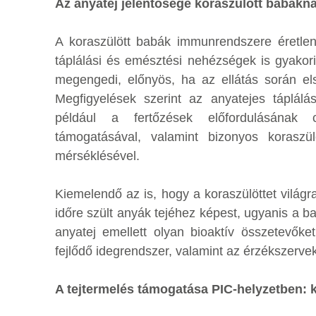
Az anyatej jelentősége koraszülött babákná
A koraszülött babák immunrendszere éretlen
táplálási és emésztési nehézségek is gyakori
megengedi, előnyös, ha az ellátás során els
Megfigyelések szerint az anyatejes táplálás
például a fertőzések előfordulásának c
támogatásával, valamint bizonyos koraszü
mérséklésével.
Kiemelendő az is, hogy a koraszülöttet világ
időre szült anyák tejéhez képest, ugyanis a b
anyatej emellett olyan bioaktív összetevőke
fejlődő idegrendszer, valamint az érzékszerv
A tejtermelés támogatása PIC-helyzetben: k