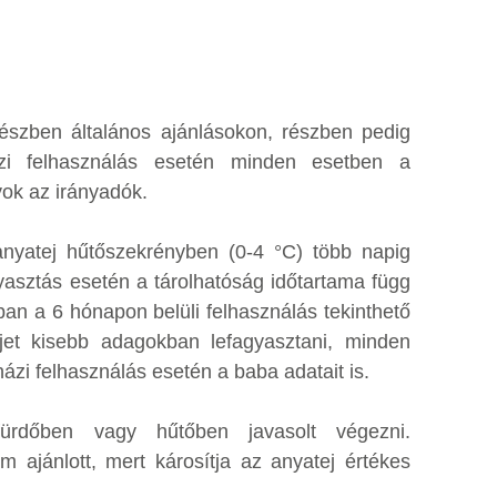
észben általános ajánlásokon, részben pedig
ázi felhasználás esetén minden esetben a
yok az irányadók.
t anyatej hűtőszekrényben (0-4 °C) több napig
gyasztás esetén a tárolhatóság időtartama függ
ban a 6 hónapon belüli felhasználás tekinthető
ejet kisebb adagokban lefagyasztani, minden
házi felhasználás esetén a baba adatait is.
zfürdőben vagy hűtőben javasolt végezni.
 ajánlott, mert károsítja az anyatej értékes