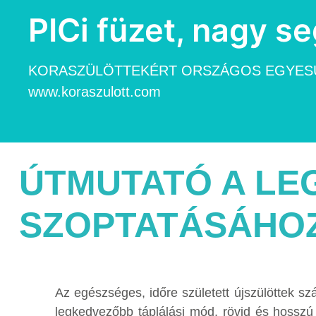
PICi füzet, nagy se
KORASZÜLÖTTEKÉRT ORSZÁGOS EGYESÜ
www.koraszulott.com
ÚTMUTATÓ A LE
SZOPTATÁSÁHO
Az egészséges, időre született újszülöttek sz
legkedvezőbb táplálási mód, rövid és hosszú 