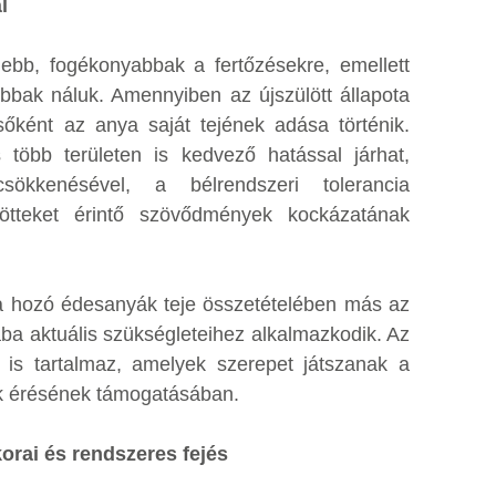
l
ebb, fogékonyabbak a fertőzésekre, emellett
bbak náluk. Amennyiben az újszülött állapota
őként az anya saját tejének adása történik.
 több területen is kedvező hatással járhat,
sökkenésével, a bélrendszeri tolerancia
lötteket érintő szövődmények kockázatának
ra hozó édesanyák teje összetételében más az
aba aktuális szükségleteihez alkalmazkodik. Az
t is tartalmaz, amelyek szerepet játszanak a
ek érésének támogatásában.
orai és rendszeres fejés