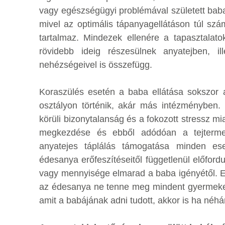
vagy egészségügyi problémával született baba
mivel az optimális tápanyagellátáson túl szá
tartalmaz. Mindezek ellenére a tapasztalatok
rövidebb ideig részesülnek anyatejben, il
nehézségeivel is összefügg.
Koraszülés esetén a baba ellátása sokszor az
osztályon történik, akár más intézményben. E
körüli bizonytalanság és a fokozott stressz mia
megkezdése és ebből adódóan a tejtermelé
anyatejes táplálás támogatása minden ese
édesanya erőfeszítéseitől függetlenül előford
vagy mennyisége elmarad a baba igényétől. Ez
az édesanya ne tenne meg mindent gyermeke 
amit a babájának adni tudott, akkor is ha néhá