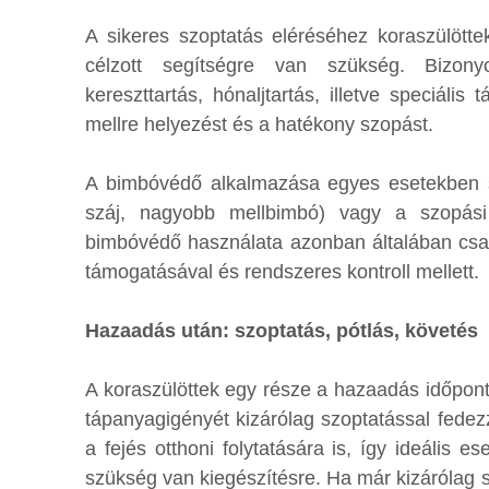
A sikeres szoptatás eléréséhez koraszülötte
célzott segítségre van szükség. Bizonyo
kereszttartás, hónaljtartás, illetve speciáli
mellre helyezést és a hatékony szopást.
A bimbóvédő alkalmazása egyes esetekben sz
száj, nagyobb mellbimbó) vagy a szopási 
bimbóvédő használata azonban általában csa
támogatásával és rendszeres kontroll mellett.
Hazaadás után: szoptatás, pótlás, követés
A koraszülöttek egy része a hazaadás időpon
tápanyagigényét kizárólag szoptatással fedezz
a fejés otthoni folytatására is, így ideális e
szükség van kiegészítésre. Ha már kizárólag sz