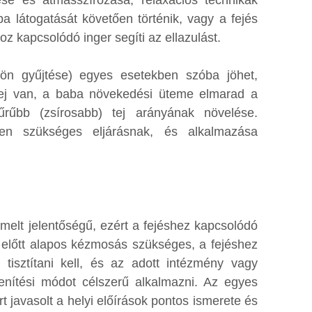
a látogatását követően történik, vagy a fejés
z kapcsolódó inger segíti az ellazulást.
ülön gyűjtése) egyes esetekben szóba jöhet,
tej van, a baba növekedési üteme elmarad a
sűrűbb (zsírosabb) tej arányának növelése.
en szükséges eljárásnak, és alkalmazása
melt jelentőségű, ezért a fejéshez kapcsolódó
 előtt alapos kézmosás szükséges, a fejéshez
tisztítani kell, és az adott intézmény vagy
tlenítési módot célszerű alkalmazni. Az egyes
rt javasolt a helyi előírások pontos ismerete és