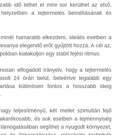
abb idő telhet el mire sor kerülhet az első,
helyzetben a tejtermelés beindításának és
t minél hamarabb elkezdeni, ideális esetben a
esanya elegendő erőt gyűjtött hozzá. A cél az,
kban kialakuljon egy stabil fejési ritmus.
nosan elfogadott irányelv, hogy a tejtermelés
asolt 24 órán belül, beleértve legalább egy
ntartása különösen fontos a hosszabb ideig
.
agy teljesítményű, két mellet szimultán fejő
takarékosabb, és sok esetben a tejmennyiség
x támogatásában segíthet a nyugodt környezet,
ése és átmasszírozása, relaxációs technikák