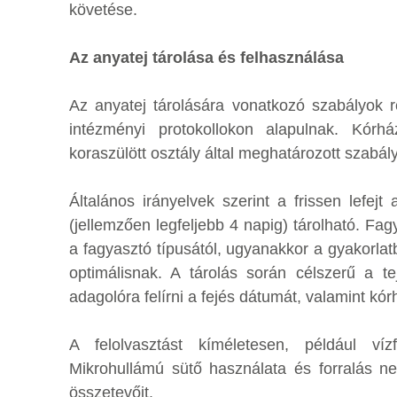
követése.
Az anyatej tárolása és felhasználása
Az anyatej tárolására vonatkozó szabályok r
intézményi protokollokon alapulnak. Kórh
koraszülött osztály által meghatározott szabál
Általános irányelvek szerint a frissen lefej
(jellemzően legfeljebb 4 napig) tárolható. Fa
a fagyasztó típusától, ugyanakkor a gyakorlat
optimálisnak. A tárolás során célszerű a t
adagolóra felírni a fejés dátumát, valamint kór
A felolvasztást kíméletesen, például ví
Mikrohullámú sütő használata és forralás nem
összetevőit.