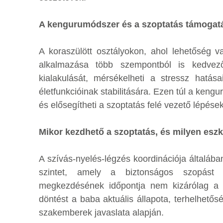
A kengurumódszer és a szoptatás támogat
A koraszülött osztályokon, ahol lehetőség v
alkalmazása több szempontból is kedvező
kialakulását, mérsékelheti a stressz hatása
életfunkcióinak stabilitására. Ezen túl a keng
és elősegítheti a szoptatás felé vezető lépés
Mikor kezdhető a szoptatás, és milyen esz
A szívás-nyelés-légzés koordinációja általába
szintet, amely a biztonságos szopást 
megkezdésének időpontja nem kizárólag a ge
döntést a baba aktuális állapota, terhelhetős
szakemberek javaslata alapján.