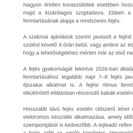
Nagyon éretlen koraszülöttek esetében hossz
majd a kizárólagos szoptatásra. Ebben a 
fenntartásának alapja a rendszeres fejés.
A szakmai ajánlások szerint javasolt a fejés
szülést követő 6 órán belül, vagy amikor az éd
hogy a lehetőségekhez mérten már az első napo
A fejés gyakoriságát tekintve 2026-ban általá
fenntartásához legalább napi 7–8 fejés jav
éjszakai alkalmat is. A fejési ritmus fen
elkülönített ellátásban részesülő babák esetén
Hosszabb távú fejés esetén célszerű lehet n
elektromos készülék alkalmazása, amely idő
szempontjából is kedvezőbb. A tejleadó refle
a fejés előtt az emlők kíméletes átmelegít