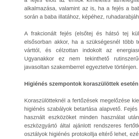
alkalmazása, valamint az is, ha a fejés a bab
során a baba illatához, képéhez, ruhadarabjáho
A frakcionált fejés (elsőtej és hátsó tej k
elsősorban akkor, ha a szükségesnél több 
várttól, és célzottan indokolt az energia
Ugyanakkor ez nem tekinthető rutinszerű
javasoltan szakemberrel egyeztetve történjen.
Higiénés szempontok koraszülöttek esetén
Koraszülötteknél a fertőzések megelőzése kie
higiénés szabályok betartása alapvető. Fejés
használt eszközöket minden használat után 
eszközgyártó által ajánlott rendszeres fertő
osztályok higiénés protokollja eltérő lehet, ezé