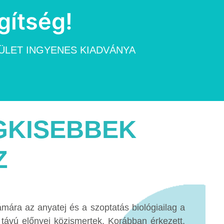
gítség!
LET INGYENES KIADVÁNYA
GKISEBBEK
Z
ámára az anyatej és a szoptatás biológiailag a
távú előnyei közismertek. Korábban érkezett,