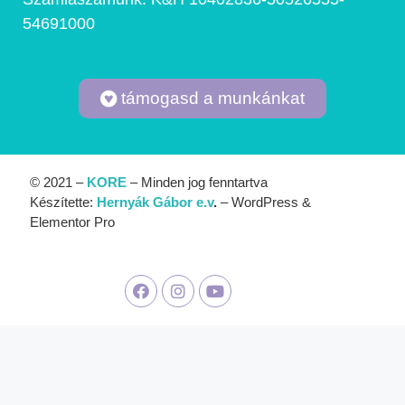
54691000
támogasd a munkánkat
© 2021 –
KORE
– Minden jog fenntartva
Készítette:
Hernyák Gábor e.v
.
– WordPress &
Elementor Pro